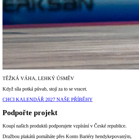
TĚŽKÁ VÁHA, LEHKÝ ÚSMĚV
Když síla potká půvab, stojí za to se vracet.
CHCI KALENDÁŘ 2027
NAŠE PŘÍBĚHY
Podpořte projekt
Koupí našich produktů podporujete vzpírání v České republice.
Dražbou plakátů pomáháte přes Konto Bariéry hendykepovaným,