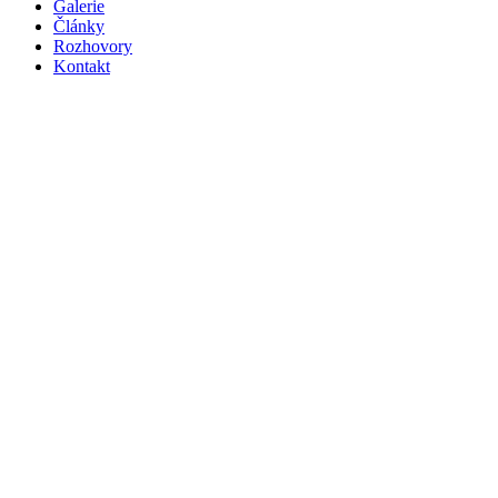
navigace
Galerie
Články
Rozhovory
Kontakt