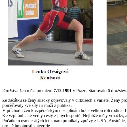
Družstva žen měla premiéru
7.12.1991
v Praze. Startovalo 6 družstev.
Ze začátku se ženy silačky objevovaly v cirkusech a varieté. Ženy pr
poměřovaly své síly i s muží z publika.
V příchodu žen k vzpěračským disciplínám hrála velkou roli rodina. Dce
Ke vzpírání také vedly cesty z jiných sportů. Nejblíže měly vrhačky, 
Počátkem osmdesátých let k nám pronikaly zprávy z USA, Austrálie,
pro ně hmotností kategorie.