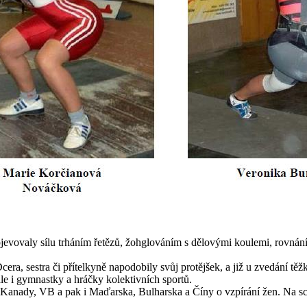
ojevovaly sílu trháním řetězů, žohglováním s dělovými koulemi, rovnání
ra, sestra či přítelkyně napodobily svůj protějšek, a již u zvedání těž
ale i gymnastky a hráčky kolektivních sportů.
 Kanady, VB a pak i Maďarska, Bulharska a Číny o vzpírání žen. Na 