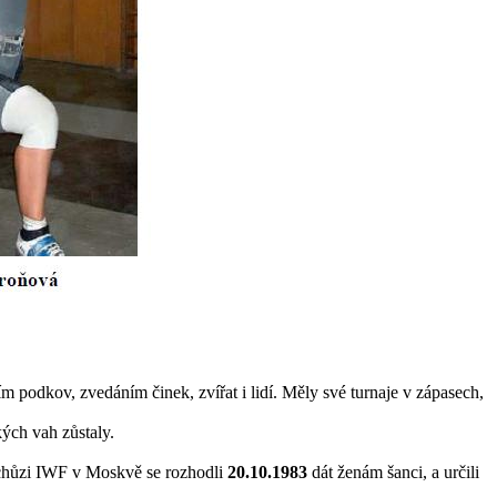
m podkov, zvedáním činek, zvířat i lidí. Měly své turnaje v zápasech,
kých vah zůstaly.
schůzi IWF v Moskvě se rozhodli
20.10.1983
dát ženám šanci, a určili