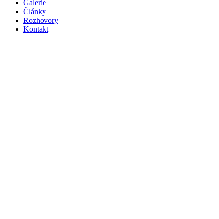
navigace
Galerie
Články
Rozhovory
Kontakt